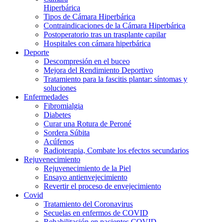
Hiperbárica
Tipos de Cámara Hiperbárica
Contraindicaciones de la Cámara Hiperbárica
Postoperatorio tras un trasplante capilar
Hospitales con cámara hiperbárica
Deporte
Descompresión en el buceo
Mejora del Rendimiento Deportivo
Tratamiento para la fascitis plantar: síntomas y
soluciones
Enfermedades
Fibromialgia
Diabetes
Curar una Rotura de Peroné
Sordera Súbita
Acúfenos
Radioterapia, Combate los efectos secundarios
Rejuvenecimiento
Rejuvenecimiento de la Piel
Ensayo antienvejecimiento
Revertir el proceso de envejecimiento
Covid
Tratamiento del Coronavirus
Secuelas en enfermos de COVID
Rehabilitación en pacientes COVID