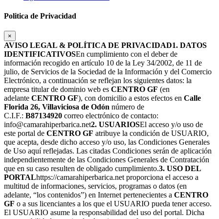
Politica de Privacidad
×
AVISO LEGAL & POLÍTICA DE PRIVACIDAD
1. DATOS
IDENTIFICATIVOS
En cumplimiento con el deber de
información recogido en artículo 10 de la Ley 34/2002, de 11 de
julio, de Servicios de la Sociedad de la Información y del Comercio
Electrónico, a continuación se reflejan los siguientes datos: la
empresa titular de dominio web es
CENTRO GF
(en
adelante
CENTRO GF
), con domicilio a estos efectos en
Calle
Florida 26, Villaviciosa de Odón
número de
C.I.F.:
B87134920
correo electrónico de contacto:
info@camarahiperbarica.net
2. USUARIOS
El acceso y/o uso de
este portal de
CENTRO GF
atribuye la condición de USUARIO,
que acepta, desde dicho acceso y/o uso, las Condiciones Generales
de Uso aquí reflejadas. Las citadas Condiciones serán de aplicación
independientemente de las Condiciones Generales de Contratación
que en su caso resulten de obligado cumplimiento.
3. USO DEL
PORTAL
https://camarahiperbarica.net proporciona el acceso a
multitud de informaciones, servicios, programas o datos (en
adelante, “los contenidos”) en Internet pertenecientes a
CENTRO
GF
o a sus licenciantes a los que el USUARIO pueda tener acceso.
El USUARIO asume la responsabilidad del uso del portal. Dicha