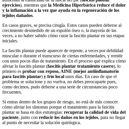
ejercicios
), mientras que
la Medicina Hiperbárica reduce el dolor
y la inflamación a la vez que ayuda en la regeneración de los
tejidos dañados
.
En casos graves, se precisa cirugía. Estos casos pueden deberse al
crecimiento desmedido de un espolón óseo o, la mayoría de las
veces, a no haber sabido cómo curar la fascitis plantar en sus etapas
iniciales.
La fascitis plantar puede aparecer de repente, a veces por debilidad
muscular o durante el transcurso de ciertas enfermedades, y remitir
con unos pocos días de tratamiento. En el proceso que explica cómo
aliviar la fascitis plantar (
fascitis plantar tratamiento casero
), lo
primero es
probar con reposo, AINE (mejor antiinflamatorio
para fascitis plantar
)
y frío local
unos días. En caso de que el
problema se solucione y no vuelva, no debes preocuparte pues,
como decimos, pudo deberse a una serie de circunstancias poco
frecuentes.
Si entras dentro de los grupos de riesgo, no está de más conocer
cómo aliviar los síntomas porque el tratamiento para la fascitis
plantar se basa en dos estrategias:
recuperar la calidad de vida del
paciente
, junto con
reducir los daños en los tejidos
, para no llegar
al punto de necesitar la solución quirúrgica.