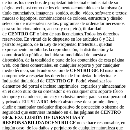
de todos los derechos de propiedad intelectual e industrial de su
página web, así como de los elementos contenidos en la misma (a
título enunciativo, imágenes, sonido, audio, vídeo, software o textos;
marcas o logotipos, combinaciones de colores, estructura y diseño,
selección de materiales usados, programas de ordenador necesarios
para su funcionamiento, acceso y uso, etc.), titularidad
de
CENTRO GF
o bien de sus licenciantes.Todos los derechos
reservados. En virtud de lo dispuesto en los artículos 8 y 32.1,
párrafo segundo, de la Ley de Propiedad Intelectual, quedan
expresamente prohibidas la reproducción, la distribución y la
comunicación pública, incluida su modalidad de puesta a
disposición, de la totalidad o parte de los contenidos de esta página
web, con fines comerciales, en cualquier soporte y por cualquier
medio técnico, sin la autorización de
CENTRO GF.
El usuario se
compromete a respetar los derechos de Propiedad Intelectual e
Industrial titularidad de
CENTRO GF
. Podrá visualizar los
elementos del portal e incluso imprimirlos, copiarlos y almacenarlos
en el disco duro de su ordenador o en cualquier otro soporte físico
siempre y cuando sea, única y exclusivamente, para su uso personal
y privado. El USUARIO deberá abstenerse de suprimir, alterar,
eludir o manipular cualquier dispositivo de protección o sistema de
seguridad que estuviera instalado en el las páginas de
CENTRO
GF
.
6. EXCLUSIÓN DE GARANTÍAS Y
RESPONSABILIDAD
CENTRO GF
no se hace responsable, en
ningún caso, de los daños y perjuicios de cualquier naturaleza que