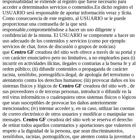
responsabilidad se extiende al registro que fuese necesario para
acceder a determinados servicios o contenidos.En dicho registro el
USUARIO será responsable de aportar información veraz y lícita.
Como consecuencia de este registro, al USUARIO se le puede
proporcionar una contraseña de la que será
responsable,comprometiéndose a hacer un uso diligente y
confidencial de la misma. El USUARIO se compromete a hacer un
uso adecuado de los contenidos y servicios (como por ejemplo
servicios de chat, foros de discusión o grupos de noticias)
que
Centro GF
creadora del sitio web ofrece a través de su portal y
con carácter enunciativo pero no limitativo, a no emplearlos para (i)
incurrir en actividades ilícitas, ilegales o contrarias a la buena fe y al
orden público; (ii) difundir contenidos o propaganda de carácter
racista, xenófobo, pornográfico-ilegal, de apología del terrorismo o
atentatorio contra los derechos humanos; (iii) provocar daños en los
sistemas físicos y lógicos de
Centro GF
creadora del sitio web , de
sus proveedores o de terceras personas, introducir o difundir en la
red virus informáticos o cualesquiera otros sistemas físicos o lógicos
que sean susceptibles de provocar los daños anteriormente
mencionados; (iv) intentar acceder y, en su caso, utilizar las cuentas
de correo electrónico de otros usuarios y modificar o manipular sus
mensajes.
Centro GF
creadora del sitio web se reserva el derecho
de retirar todos aquellos comentarios y aportaciones que vulneren el
respeto a la dignidad de la persona, que sean discriminatorios,
xenófobos, racistas, pornográficos, que atenten contra la juventud o