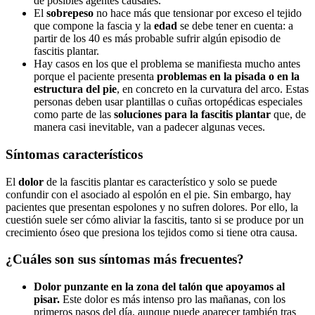
de posibles agentes causales.
El
sobrepeso
no hace más que tensionar por exceso el tejido
que compone la fascia y la
edad
se debe tener en cuenta: a
partir de los 40 es más probable sufrir algún episodio de
fascitis plantar.
Hay casos en los que el problema se manifiesta mucho antes
porque el paciente presenta
problemas en la pisada o en la
estructura del pie
, en concreto en la curvatura del arco. Estas
personas deben usar plantillas o cuñas ortopédicas especiales
como parte de las
soluciones para la fascitis plantar
que, de
manera casi inevitable, van a padecer algunas veces.
Síntomas característicos
El
dolor
de la fascitis plantar es característico y solo se puede
confundir con el asociado al espolón en el pie. Sin embargo, hay
pacientes que presentan espolones y no sufren dolores. Por ello, la
cuestión suele ser cómo aliviar la fascitis, tanto si se produce por un
crecimiento óseo que presiona los tejidos como si tiene otra causa.
¿Cuáles son sus síntomas más frecuentes?
Dolor punzante en la zona del talón que apoyamos al
pisar.
Este dolor es más intenso pro las mañanas, con los
primeros pasos del día, aunque puede aparecer también tras