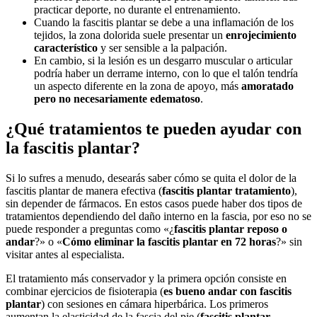
practicar deporte, no durante el entrenamiento.
Cuando la fascitis plantar se debe a una inflamación de los
tejidos, la zona dolorida suele presentar un
enrojecimiento
característico
y ser sensible a la palpación.
En cambio, si la lesión es un desgarro muscular o articular
podría haber un derrame interno, con lo que el talón tendría
un aspecto diferente en la zona de apoyo, más
amoratado
pero no necesariamente edematoso
.
¿Qué tratamientos te pueden ayudar con
la fascitis plantar?
Si lo sufres a menudo, desearás saber cómo se quita el dolor de la
fascitis plantar de manera efectiva (
fascitis plantar tratamiento
),
sin depender de fármacos. En estos casos puede haber dos tipos de
tratamientos dependiendo del daño interno en la fascia, por eso no se
puede responder a preguntas como «¿
fascitis plantar reposo o
andar
?» o «
Cómo eliminar la fascitis plantar en 72 horas
?» sin
visitar antes al especialista.
El tratamiento más conservador y la primera opción consiste en
combinar ejercicios de fisioterapia (
es bueno andar con fascitis
plantar
) con sesiones en cámara hiperbárica. Los primeros
aumentan la elasticidad de la fascia del pie (
fascitis plantar