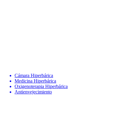
Cámara Hiperbárica
Medicina Hiperbárica
Oxigenoterapia Hiperbárica
Antienvejecimiento