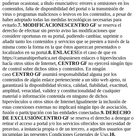
pudieran ocasionar, a título enunciativo: errores u omisiones en los
contenidos, falta de disponibilidad del portal o la transmisión de
virus o programas maliciosos o lesivos en los contenidos, a pesar de
haber adoptado todas las medidas tecnológicas necesarias para
evitarlo.
7. MODIFICACIONES
CENTRO GF
se reserva el
derecho de efectuar sin previo aviso las modificaciones que
considere oportunas en su portal, pudiendo cambiar, suprimir o
añadir tanto los contenidos y servicios que se presten a través de la
misma como la forma en la que éstos aparezcan presentados o
localizados en su portal.
8. ENLACES
En el caso de que en
https://camarahiperbarica.net dispusiesen enlaces o hipervínculos
hacía otros sitios de Internet,
CENTRO GF
no ejercerá ningún tipo
de control sobre dichos sitios y contenidos. En ningún
caso
CENTRO GF
asumirá responsabilidad alguna por los
contenidos de algún enlace perteneciente a un sitio web ajeno, ni
garantizará la disponibilidad técnica, calidad, fiabilidad, exactitud,
amplitud, veracidad, validez y constitucionalidad de cualquier
material o información contenida en ninguno de dichos
hipervínculos u otros sitios de Internet.Igualmente la inclusión de
estas conexiones externas no implicará ningún tipo de asociación,
fusión o participación con las entidades conectadas.
9. DERECHO
DE EXCLUSIÓN
CENTRO GF
se reserva el derecho a denegar o
retirar el acceso a portal y/o los servicios ofrecidos sin necesidad de
preaviso, a instancia propia o de un tercero, a aquellos usuarios que
incumplan las presentes Condiciones Generales de Uso.
10.