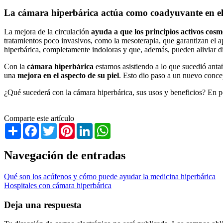
La cámara hiperbárica actúa como coadyuvante en el 
La mejora de la circulación
ayuda a que los principios activos cos
tratamientos poco invasivos, como la mesoterapia, que garantizan el ap
hiperbárica, completamente indoloras y que, además, pueden aliviar d
Con la
cámara hiperbárica
estamos asistiendo a lo que sucedió anta
una
mejora en el aspecto de su piel
. Esto dio paso a un nuevo conce
¿Qué sucederá con la cámara hiperbárica, sus usos y beneficios? En 
Comparte este artículo
Share
Facebook
Twitter
Pinterest
LinkedIn
WhatsApp
Navegación de entradas
Qué son los acúfenos y cómo puede ayudar la medicina hiperbárica
Hospitales con cámara hiperbárica
Deja una respuesta