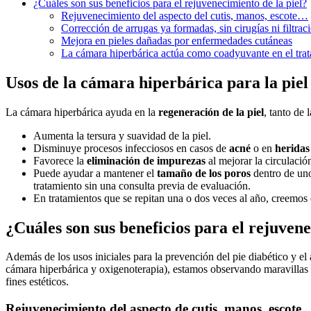
¿Cuáles son sus beneficios para el rejuvenecimiento de la piel?
Rejuvenecimiento del aspecto del cutis, manos, escote…
Corrección de arrugas ya formadas, sin cirugías ni filtrac
Mejora en pieles dañadas por enfermedades cutáneas
La cámara hiperbárica actúa como coadyuvante en el trat
Usos de la cámara hiperbárica para la piel
La cámara hiperbárica ayuda en la
regeneración de la piel
, tanto de
Aumenta la tersura y suavidad de la piel.
Disminuye procesos infecciosos en casos de
acné
o en
heridas
Favorece la
eliminación de impurezas
al mejorar la circulación
Puede ayudar a mantener el
tamaño de los poros
dentro de uno
tratamiento sin una consulta previa de evaluación.
En tratamientos que se repitan una o dos veces al año, creemos
¿Cuáles son sus beneficios para el rejuvene
Además de los usos iniciales para la prevención del pie diabético y el 
cámara hiperbárica y oxigenoterapia), estamos observando maravillas
fines estéticos.
Rejuvenecimiento del aspecto de cutis, manos, escote