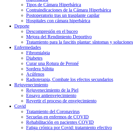
Tipos de Cámara Hiperbárica
Contraindicaciones de la Cámara Hiperbárica
Postoperatorio tras un trasplante capilar
Hospitales con cámara hiperbárica
Deporte
Descompresión en el buceo
Mejora del Rendimiento Deportivo
Tratamiento para la fascitis plantar: síntomas y soluciones
Enfermedades
Fibromialgia
Diabetes
Curar una Rotura de Peroné
Sordera Súbita
Acúfenos
Radioterapia, Combate los efectos secundarios
Rejuvenecimiento
Rejuvenecimiento de la Piel
Ensayo antienvejecimiento
Revertir el proceso de envejecimiento
Covid
Tratamiento del Coronavirus
Secuelas en enfermos de COVID
Rehabilitación en pacientes COVID
Fatiga crónica por Covid: tratamiento efectivo