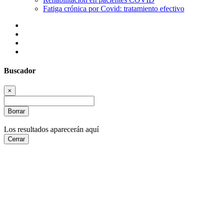
Fatiga crónica por Covid: tratamiento efectivo
Buscador
×
Borrar
Los resultados aparecerán aquí
Cerrar
Enfermedades
que
tratamos
en
Cámara