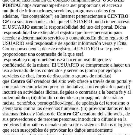
PORTAL
https://camarahiperbarica.net proporciona el acceso a
multitud de informaciones, servicios, programas o datos (en
adelante, “los contenidos”) en Internet pertenecientes a
CENTRO
GF
o a sus licenciantes a los que el USUARIO pueda tener acceso.
El USUARIO asume la responsabilidad del uso del portal. Dicha
responsabilidad se extiende al registro que fuese necesario para
acceder a determinados servicios o contenidos.En dicho registro el
USUARIO será responsable de aportar información veraz y lícita.
Como consecuencia de este registro, al USUARIO se le puede
proporcionar una contraseña de la que será
responsable,comprometiéndose a hacer un uso diligente y
confidencial de la misma. El USUARIO se compromete a hacer un
uso adecuado de los contenidos y servicios (como por ejemplo
servicios de chat, foros de discusión o grupos de noticias)
que
Centro GF
creadora del sitio web ofrece a través de su portal y
con carácter enunciativo pero no limitativo, a no emplearlos para (i)
incurrir en actividades ilícitas, ilegales o contrarias a la buena fe y al
orden público; (ii) difundir contenidos o propaganda de carácter
racista, xenófobo, pornográfico-ilegal, de apología del terrorismo o
atentatorio contra los derechos humanos; (iii) provocar daños en los
sistemas físicos y lógicos de
Centro GF
creadora del sitio web , de
sus proveedores o de terceras personas, introducir o difundir en la
red virus informáticos o cualesquiera otros sistemas físicos o lógicos
que sean susceptibles de provocar los daños anteriormente