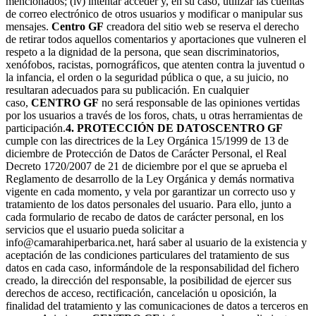
mencionados; (iv) intentar acceder y, en su caso, utilizar las cuentas
de correo electrónico de otros usuarios y modificar o manipular sus
mensajes.
Centro GF
creadora del sitio web se reserva el derecho
de retirar todos aquellos comentarios y aportaciones que vulneren el
respeto a la dignidad de la persona, que sean discriminatorios,
xenófobos, racistas, pornográficos, que atenten contra la juventud o
la infancia, el orden o la seguridad pública o que, a su juicio, no
resultaran adecuados para su publicación. En cualquier
caso,
CENTRO GF
no será responsable de las opiniones vertidas
por los usuarios a través de los foros, chats, u otras herramientas de
participación.
4. PROTECCIÓN DE DATOS
CENTRO GF
cumple con las directrices de la Ley Orgánica 15/1999 de 13 de
diciembre de Protección de Datos de Carácter Personal, el Real
Decreto 1720/2007 de 21 de diciembre por el que se aprueba el
Reglamento de desarrollo de la Ley Orgánica y demás normativa
vigente en cada momento, y vela por garantizar un correcto uso y
tratamiento de los datos personales del usuario. Para ello, junto a
cada formulario de recabo de datos de carácter personal, en los
servicios que el usuario pueda solicitar a
info@camarahiperbarica.net, hará saber al usuario de la existencia y
aceptación de las condiciones particulares del tratamiento de sus
datos en cada caso, informándole de la responsabilidad del fichero
creado, la dirección del responsable, la posibilidad de ejercer sus
derechos de acceso, rectificación, cancelación u oposición, la
finalidad del tratamiento y las comunicaciones de datos a terceros en