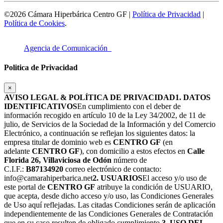
©2026 Cámara Hiperbárica Centro GF |
Política de Privacidad
|
Política de Cookies
.
Agencia de Comunicación
Politica de Privacidad
×
AVISO LEGAL & POLÍTICA DE PRIVACIDAD
1. DATOS
IDENTIFICATIVOS
En cumplimiento con el deber de
información recogido en artículo 10 de la Ley 34/2002, de 11 de
julio, de Servicios de la Sociedad de la Información y del Comercio
Electrónico, a continuación se reflejan los siguientes datos: la
empresa titular de dominio web es
CENTRO GF
(en
adelante
CENTRO GF
), con domicilio a estos efectos en
Calle
Florida 26, Villaviciosa de Odón
número de
C.I.F.:
B87134920
correo electrónico de contacto:
info@camarahiperbarica.net
2. USUARIOS
El acceso y/o uso de
este portal de
CENTRO GF
atribuye la condición de USUARIO,
que acepta, desde dicho acceso y/o uso, las Condiciones Generales
de Uso aquí reflejadas. Las citadas Condiciones serán de aplicación
independientemente de las Condiciones Generales de Contratación
que en su caso resulten de obligado cumplimiento.
3. USO DEL