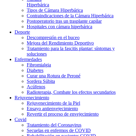
Hiperbárica
Tipos de Cámara Hiperbárica
Contraindicaciones de la Cámara Hiperbárica
Postoperatorio tras un trasplante capilar
Hospitales con cámara hiperbárica
Deporte
Descompresión en el buceo
Mejora del Rendimiento Deportivo
Tratamiento para la fascitis plantar: síntomas y
soluciones
Enfermedades
Fibromialgia
Diabetes
Curar una Rotura de Peroné
Sordera Súbita
Acúfenos
Radioterapia, Combate los efectos secundarios
Rejuvenecimiento
Rejuvenecimiento de la Piel
Ensayo antienvejecimiento
Revertir el proceso de envejecimiento
Covid
Tratamiento del Coronavirus
Secuelas en enfermos de COVID
Rehabilitación en pacientes COVID