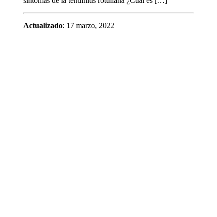
síntomas de la tendinitis rotuliana ¿Cuál es […]
Actualizado
: 17 marzo, 2022