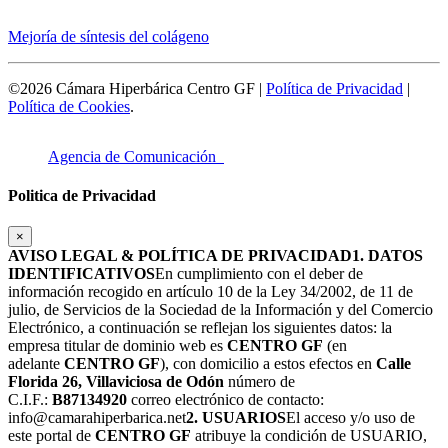
Mejoría de síntesis del colágeno
©2026 Cámara Hiperbárica Centro GF |
Política de Privacidad
|
Política de Cookies
.
Agencia de Comunicación
Politica de Privacidad
×
AVISO LEGAL & POLÍTICA DE PRIVACIDAD
1. DATOS
IDENTIFICATIVOS
En cumplimiento con el deber de
información recogido en artículo 10 de la Ley 34/2002, de 11 de
julio, de Servicios de la Sociedad de la Información y del Comercio
Electrónico, a continuación se reflejan los siguientes datos: la
empresa titular de dominio web es
CENTRO GF
(en
adelante
CENTRO GF
), con domicilio a estos efectos en
Calle
Florida 26, Villaviciosa de Odón
número de
C.I.F.:
B87134920
correo electrónico de contacto:
info@camarahiperbarica.net
2. USUARIOS
El acceso y/o uso de
este portal de
CENTRO GF
atribuye la condición de USUARIO,