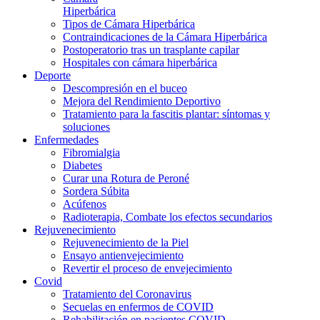
Hiperbárica
Tipos de Cámara Hiperbárica
Contraindicaciones de la Cámara Hiperbárica
Postoperatorio tras un trasplante capilar
Hospitales con cámara hiperbárica
Deporte
Descompresión en el buceo
Mejora del Rendimiento Deportivo
Tratamiento para la fascitis plantar: síntomas y
soluciones
Enfermedades
Fibromialgia
Diabetes
Curar una Rotura de Peroné
Sordera Súbita
Acúfenos
Radioterapia, Combate los efectos secundarios
Rejuvenecimiento
Rejuvenecimiento de la Piel
Ensayo antienvejecimiento
Revertir el proceso de envejecimiento
Covid
Tratamiento del Coronavirus
Secuelas en enfermos de COVID
Rehabilitación en pacientes COVID