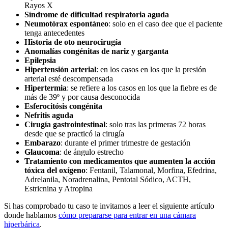
Rayos X
Síndrome de dificultad respiratoria aguda
Neumotórax espontáneo
: solo en el caso dee que el paciente
tenga antecedentes
Historia de oto neurocirugía
Anomalías congénitas de nariz y garganta
Epilepsia
Hipertensión arterial
: en los casos en los que la presión
arterial esté descompensada
Hipertermia
: se refiere a los casos en los que la fiebre es de
más de 39º y por causa desconocida
Esferocitósis congénita
Nefritis aguda
Cirugía gastrointestinal
: solo tras las primeras 72 horas
desde que se practicó la cirugía
Embarazo
: durante el primer trimestre de gestación
Glaucoma
: de ángulo estrecho
Tratamiento con medicamentos que aumenten la acción
tóxica del oxígeno
: Fentanil, Talamonal, Morfina, Efedrina,
Adrelanila, Noradrenalina, Pentotal Sódico, ACTH,
Estricnina y Atropina
Si has comprobado tu caso te invitamos a leer el siguiente artículo
donde hablamos
cómo prepararse para entrar en una cámara
hiperbárica
.