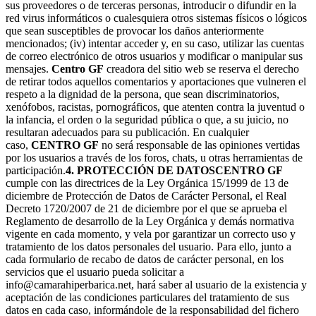
sus proveedores o de terceras personas, introducir o difundir en la
red virus informáticos o cualesquiera otros sistemas físicos o lógicos
que sean susceptibles de provocar los daños anteriormente
mencionados; (iv) intentar acceder y, en su caso, utilizar las cuentas
de correo electrónico de otros usuarios y modificar o manipular sus
mensajes.
Centro GF
creadora del sitio web se reserva el derecho
de retirar todos aquellos comentarios y aportaciones que vulneren el
respeto a la dignidad de la persona, que sean discriminatorios,
xenófobos, racistas, pornográficos, que atenten contra la juventud o
la infancia, el orden o la seguridad pública o que, a su juicio, no
resultaran adecuados para su publicación. En cualquier
caso,
CENTRO GF
no será responsable de las opiniones vertidas
por los usuarios a través de los foros, chats, u otras herramientas de
participación.
4. PROTECCIÓN DE DATOS
CENTRO GF
cumple con las directrices de la Ley Orgánica 15/1999 de 13 de
diciembre de Protección de Datos de Carácter Personal, el Real
Decreto 1720/2007 de 21 de diciembre por el que se aprueba el
Reglamento de desarrollo de la Ley Orgánica y demás normativa
vigente en cada momento, y vela por garantizar un correcto uso y
tratamiento de los datos personales del usuario. Para ello, junto a
cada formulario de recabo de datos de carácter personal, en los
servicios que el usuario pueda solicitar a
info@camarahiperbarica.net, hará saber al usuario de la existencia y
aceptación de las condiciones particulares del tratamiento de sus
datos en cada caso, informándole de la responsabilidad del fichero