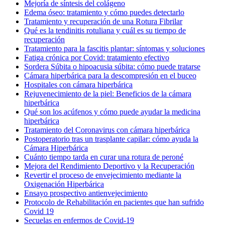
Mejoría de síntesis del colágeno
Edema óseo: tratamiento y cómo puedes detectarlo
Tratamiento y recuperación de una Rotura Fibrilar
Qué es la tendinitis rotuliana y cuál es su tiempo de
recuperación
Tratamiento para la fascitis plantar: síntomas y soluciones
Fatiga crónica por Covid: tratamiento efectivo
Sordera Súbita o hipoacusia súbita: cómo puede tratarse
Cámara hiperbárica para la descompresión en el buceo
Hospitales con cámara hiperbárica
Rejuvenecimiento de la piel: Beneficios de la cámara
hiperbárica
Qué son los acúfenos y cómo puede ayudar la medicina
hiperbárica
Tratamiento del Coronavirus con cámara hiperbárica
Postoperatorio tras un trasplante capilar: cómo ayuda la
Cámara Hiperbárica
Cuánto tiempo tarda en curar una rotura de peroné
Mejora del Rendimiento Deportivo y la Recuperación
Revertir el proceso de envejecimiento mediante la
Oxigenación Hiperbárica
Ensayo prospectivo antienvejecimiento
Protocolo de Rehabilitación en pacientes que han sufrido
Covid 19
Secuelas en enfermos de Covid-19