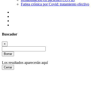
Fatiga crónica por Covid: tratamiento efectivo
Buscador
×
Borrar
Los resultados aparecerán aquí
Cerrar
Cámara
Hiperbárica
contraindicaciones
¿Te
informamos?