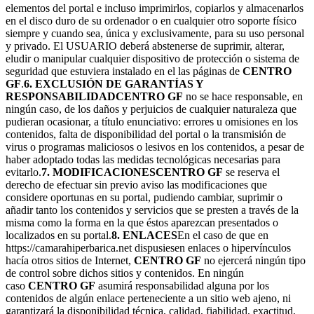
elementos del portal e incluso imprimirlos, copiarlos y almacenarlos
en el disco duro de su ordenador o en cualquier otro soporte físico
siempre y cuando sea, única y exclusivamente, para su uso personal
y privado. El USUARIO deberá abstenerse de suprimir, alterar,
eludir o manipular cualquier dispositivo de protección o sistema de
seguridad que estuviera instalado en el las páginas de
CENTRO
GF
.
6. EXCLUSIÓN DE GARANTÍAS Y
RESPONSABILIDAD
CENTRO GF
no se hace responsable, en
ningún caso, de los daños y perjuicios de cualquier naturaleza que
pudieran ocasionar, a título enunciativo: errores u omisiones en los
contenidos, falta de disponibilidad del portal o la transmisión de
virus o programas maliciosos o lesivos en los contenidos, a pesar de
haber adoptado todas las medidas tecnológicas necesarias para
evitarlo.
7. MODIFICACIONES
CENTRO GF
se reserva el
derecho de efectuar sin previo aviso las modificaciones que
considere oportunas en su portal, pudiendo cambiar, suprimir o
añadir tanto los contenidos y servicios que se presten a través de la
misma como la forma en la que éstos aparezcan presentados o
localizados en su portal.
8. ENLACES
En el caso de que en
https://camarahiperbarica.net dispusiesen enlaces o hipervínculos
hacía otros sitios de Internet,
CENTRO GF
no ejercerá ningún tipo
de control sobre dichos sitios y contenidos. En ningún
caso
CENTRO GF
asumirá responsabilidad alguna por los
contenidos de algún enlace perteneciente a un sitio web ajeno, ni
garantizará la disponibilidad técnica, calidad, fiabilidad, exactitud,