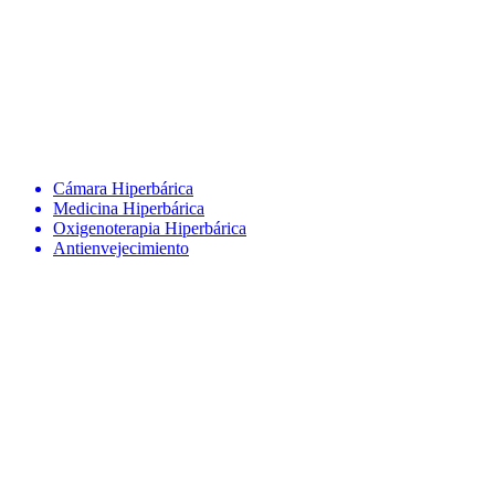
Cámara Hiperbárica
Medicina Hiperbárica
Oxigenoterapia Hiperbárica
Antienvejecimiento