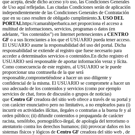
que acepta, desde dicho acceso y/o uso, las Condiciones Generales
de Uso aquí reflejadas. Las citadas Condiciones serán de aplicación
independientemente de las Condiciones Generales de Contratación
que en su caso resulten de obligado cumplimiento.
3. USO DEL
PORTAL
https://camarahiperbarica.net proporciona el acceso a
multitud de informaciones, servicios, programas o datos (en
adelante, “los contenidos”) en Internet pertenecientes a
CENTRO
GF
o a sus licenciantes a los que el USUARIO pueda tener acceso.
El USUARIO asume la responsabilidad del uso del portal. Dicha
responsabilidad se extiende al registro que fuese necesario para
acceder a determinados servicios o contenidos.En dicho registro el
USUARIO será responsable de aportar información veraz y lícita.
Como consecuencia de este registro, al USUARIO se le puede
proporcionar una contraseña de la que será
responsable,comprometiéndose a hacer un uso diligente y
confidencial de la misma. El USUARIO se compromete a hacer un
uso adecuado de los contenidos y servicios (como por ejemplo
servicios de chat, foros de discusión o grupos de noticias)
que
Centro GF
creadora del sitio web ofrece a través de su portal y
con carácter enunciativo pero no limitativo, a no emplearlos para (i)
incurrir en actividades ilícitas, ilegales o contrarias a la buena fe y al
orden público; (ii) difundir contenidos o propaganda de carácter
racista, xenófobo, pornográfico-ilegal, de apología del terrorismo o
atentatorio contra los derechos humanos; (iii) provocar daños en los
sistemas físicos y lógicos de
Centro GF
creadora del sitio web , de