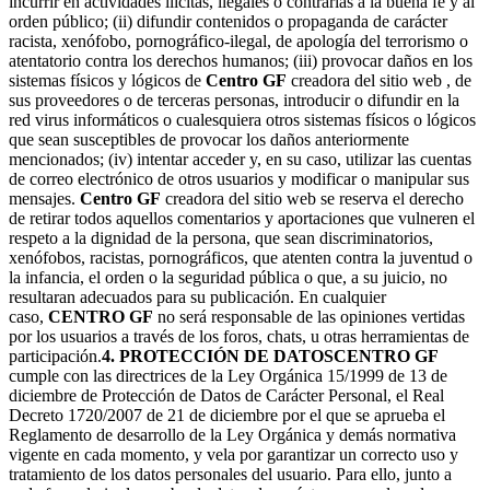
incurrir en actividades ilícitas, ilegales o contrarias a la buena fe y al
orden público; (ii) difundir contenidos o propaganda de carácter
racista, xenófobo, pornográfico-ilegal, de apología del terrorismo o
atentatorio contra los derechos humanos; (iii) provocar daños en los
sistemas físicos y lógicos de
Centro GF
creadora del sitio web , de
sus proveedores o de terceras personas, introducir o difundir en la
red virus informáticos o cualesquiera otros sistemas físicos o lógicos
que sean susceptibles de provocar los daños anteriormente
mencionados; (iv) intentar acceder y, en su caso, utilizar las cuentas
de correo electrónico de otros usuarios y modificar o manipular sus
mensajes.
Centro GF
creadora del sitio web se reserva el derecho
de retirar todos aquellos comentarios y aportaciones que vulneren el
respeto a la dignidad de la persona, que sean discriminatorios,
xenófobos, racistas, pornográficos, que atenten contra la juventud o
la infancia, el orden o la seguridad pública o que, a su juicio, no
resultaran adecuados para su publicación. En cualquier
caso,
CENTRO GF
no será responsable de las opiniones vertidas
por los usuarios a través de los foros, chats, u otras herramientas de
participación.
4. PROTECCIÓN DE DATOS
CENTRO GF
cumple con las directrices de la Ley Orgánica 15/1999 de 13 de
diciembre de Protección de Datos de Carácter Personal, el Real
Decreto 1720/2007 de 21 de diciembre por el que se aprueba el
Reglamento de desarrollo de la Ley Orgánica y demás normativa
vigente en cada momento, y vela por garantizar un correcto uso y
tratamiento de los datos personales del usuario. Para ello, junto a