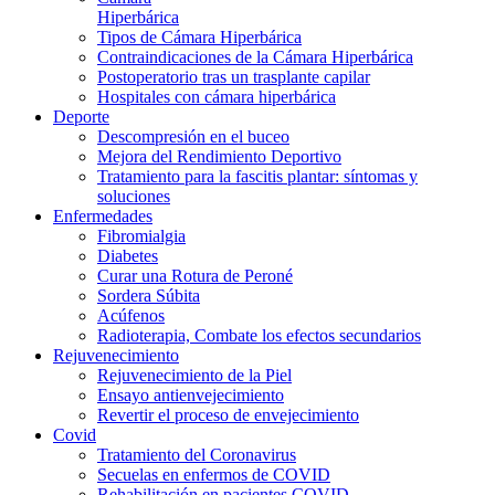
Hiperbárica
Tipos de Cámara Hiperbárica
Contraindicaciones de la Cámara Hiperbárica
Postoperatorio tras un trasplante capilar
Hospitales con cámara hiperbárica
Deporte
Descompresión en el buceo
Mejora del Rendimiento Deportivo
Tratamiento para la fascitis plantar: síntomas y
soluciones
Enfermedades
Fibromialgia
Diabetes
Curar una Rotura de Peroné
Sordera Súbita
Acúfenos
Radioterapia, Combate los efectos secundarios
Rejuvenecimiento
Rejuvenecimiento de la Piel
Ensayo antienvejecimiento
Revertir el proceso de envejecimiento
Covid
Tratamiento del Coronavirus
Secuelas en enfermos de COVID
Rehabilitación en pacientes COVID