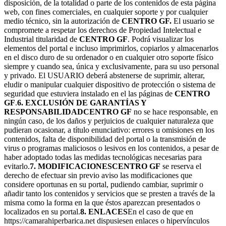
disposición, de la totalidad o parte de los contenidos de esta página
web, con fines comerciales, en cualquier soporte y por cualquier
medio técnico, sin la autorización de
CENTRO GF.
El usuario se
compromete a respetar los derechos de Propiedad Intelectual e
Industrial titularidad de
CENTRO GF
. Podrá visualizar los
elementos del portal e incluso imprimirlos, copiarlos y almacenarlos
en el disco duro de su ordenador o en cualquier otro soporte físico
siempre y cuando sea, única y exclusivamente, para su uso personal
y privado. El USUARIO deberá abstenerse de suprimir, alterar,
eludir o manipular cualquier dispositivo de protección o sistema de
seguridad que estuviera instalado en el las páginas de
CENTRO
GF
.
6. EXCLUSIÓN DE GARANTÍAS Y
RESPONSABILIDAD
CENTRO GF
no se hace responsable, en
ningún caso, de los daños y perjuicios de cualquier naturaleza que
pudieran ocasionar, a título enunciativo: errores u omisiones en los
contenidos, falta de disponibilidad del portal o la transmisión de
virus o programas maliciosos o lesivos en los contenidos, a pesar de
haber adoptado todas las medidas tecnológicas necesarias para
evitarlo.
7. MODIFICACIONES
CENTRO GF
se reserva el
derecho de efectuar sin previo aviso las modificaciones que
considere oportunas en su portal, pudiendo cambiar, suprimir o
añadir tanto los contenidos y servicios que se presten a través de la
misma como la forma en la que éstos aparezcan presentados o
localizados en su portal.
8. ENLACES
En el caso de que en
https://camarahiperbarica.net dispusiesen enlaces o hipervínculos