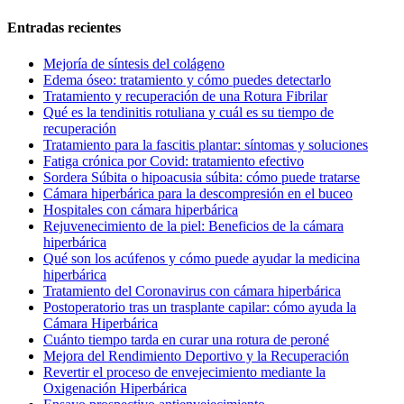
Entradas recientes
Mejoría de síntesis del colágeno
Edema óseo: tratamiento y cómo puedes detectarlo
Tratamiento y recuperación de una Rotura Fibrilar
Qué es la tendinitis rotuliana y cuál es su tiempo de
recuperación
Tratamiento para la fascitis plantar: síntomas y soluciones
Fatiga crónica por Covid: tratamiento efectivo
Sordera Súbita o hipoacusia súbita: cómo puede tratarse
Cámara hiperbárica para la descompresión en el buceo
Hospitales con cámara hiperbárica
Rejuvenecimiento de la piel: Beneficios de la cámara
hiperbárica
Qué son los acúfenos y cómo puede ayudar la medicina
hiperbárica
Tratamiento del Coronavirus con cámara hiperbárica
Postoperatorio tras un trasplante capilar: cómo ayuda la
Cámara Hiperbárica
Cuánto tiempo tarda en curar una rotura de peroné
Mejora del Rendimiento Deportivo y la Recuperación
Revertir el proceso de envejecimiento mediante la
Oxigenación Hiperbárica