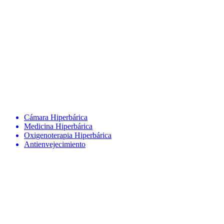
Cámara Hiperbárica
Medicina Hiperbárica
Oxigenoterapia Hiperbárica
Antienvejecimiento