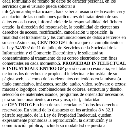
cada formulario de recabo de datos de carácter personal, en los
servicios que el usuario pueda solicitar a
info@camarahiperbarica.net, hará saber al usuario de la existencia y
aceptación de las condiciones particulares del tratamiento de sus
datos en cada caso, informándole de la responsabilidad del fichero
creado, la dirección del responsable, la posibilidad de ejercer sus
derechos de acceso, rectificación, cancelación u oposición, la
finalidad del tratamiento y las comunicaciones de datos a terceros en
su caso.Asimismo,
CENTRO GF
informa que da cumplimiento a
la Ley 34/2002 de 11 de julio, de Servicios de la Sociedad de la
Información y el Comercio Electrónico y le solicitará su
consentimiento al tratamiento de su correo electrónico con fines
comerciales en cada momento.
5. PROPIEDAD INTELECTUAL
E INDUSTRIAL
CENTRO GF
por sí o como cesionaria, es titular
de todos los derechos de propiedad intelectual e industrial de su
página web, así como de los elementos contenidos en la misma (a
título enunciativo, imágenes, sonido, audio, vídeo, software o textos;
marcas o logotipos, combinaciones de colores, estructura y diseño,
selección de materiales usados, programas de ordenador necesarios
para su funcionamiento, acceso y uso, etc.), titularidad
de
CENTRO GF
o bien de sus licenciantes.Todos los derechos
reservados. En virtud de lo dispuesto en los artículos 8 y 32.1,
párrafo segundo, de la Ley de Propiedad Intelectual, quedan
expresamente prohibidas la reproducción, la distribución y la
comunicación pública, incluida su modalidad de puesta a