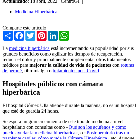
Actualizado
: 18 abril, 2022 |
CentroGF |
Medicina Hiperbárica
Comparte este artículo
Share
Facebook
Twitter
Pinterest
LinkedIn
WhatsApp
La
medicina hiperbárica
está incrementando su popularidad por sus
grandes beneficios como agilizar los tiempos de recuperación,
reducir el dolor y principalmente complementar otros tratamientos
médicos para
mejorar la calidad de vida de pacientes
con
roturas
de peroné
, fibromialgia o
tratamientos post Covid
.
Hospitales públicos con cámara
hiperbárica
El hospital Gómez Ulla atiende durante la mañana, no es un hospital
que esté de guardia 24 horas.
Se espera un gran crecimiento de este tipo de medicina a nivel
hospitalario con consultas como «
Qué son los acúfenos y cómo
puede ayudar la medicina hiperbárica»
, o «
Postoperatorio tras un
trasplante capilar: cómo ayuda la Cámara Hiperbárica
» etc. Aunque