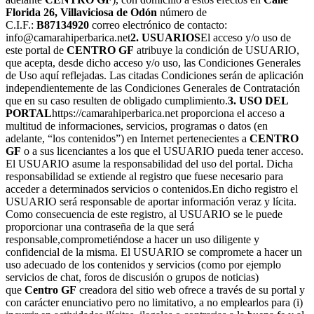
Florida 26, Villaviciosa de Odón
número de
C.I.F.:
B87134920
correo electrónico de contacto:
info@camarahiperbarica.net
2. USUARIOS
El acceso y/o uso de
este portal de
CENTRO GF
atribuye la condición de USUARIO,
que acepta, desde dicho acceso y/o uso, las Condiciones Generales
de Uso aquí reflejadas. Las citadas Condiciones serán de aplicación
independientemente de las Condiciones Generales de Contratación
que en su caso resulten de obligado cumplimiento.
3. USO DEL
PORTAL
https://camarahiperbarica.net proporciona el acceso a
multitud de informaciones, servicios, programas o datos (en
adelante, “los contenidos”) en Internet pertenecientes a
CENTRO
GF
o a sus licenciantes a los que el USUARIO pueda tener acceso.
El USUARIO asume la responsabilidad del uso del portal. Dicha
responsabilidad se extiende al registro que fuese necesario para
acceder a determinados servicios o contenidos.En dicho registro el
USUARIO será responsable de aportar información veraz y lícita.
Como consecuencia de este registro, al USUARIO se le puede
proporcionar una contraseña de la que será
responsable,comprometiéndose a hacer un uso diligente y
confidencial de la misma. El USUARIO se compromete a hacer un
uso adecuado de los contenidos y servicios (como por ejemplo
servicios de chat, foros de discusión o grupos de noticias)
que
Centro GF
creadora del sitio web ofrece a través de su portal y
con carácter enunciativo pero no limitativo, a no emplearlos para (i)