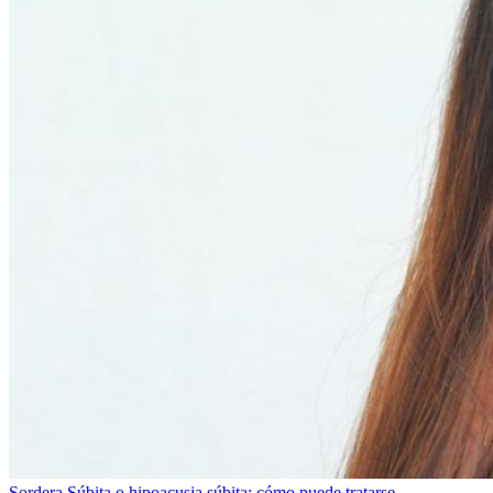
Sordera Súbita o hipoacusia súbita: cómo puede tratarse