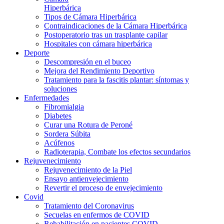
Hiperbárica
Tipos de Cámara Hiperbárica
Contraindicaciones de la Cámara Hiperbárica
Postoperatorio tras un trasplante capilar
Hospitales con cámara hiperbárica
Deporte
Descompresión en el buceo
Mejora del Rendimiento Deportivo
Tratamiento para la fascitis plantar: síntomas y
soluciones
Enfermedades
Fibromialgia
Diabetes
Curar una Rotura de Peroné
Sordera Súbita
Acúfenos
Radioterapia, Combate los efectos secundarios
Rejuvenecimiento
Rejuvenecimiento de la Piel
Ensayo antienvejecimiento
Revertir el proceso de envejecimiento
Covid
Tratamiento del Coronavirus
Secuelas en enfermos de COVID
Rehabilitación en pacientes COVID