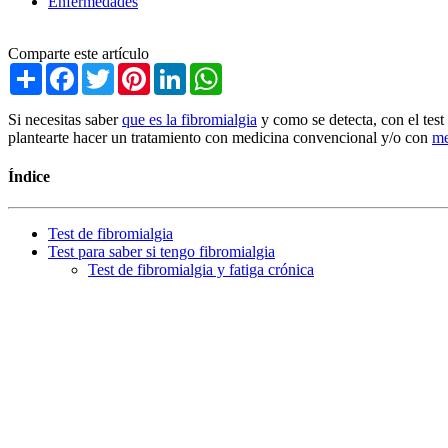
Enfermedades
Comparte este artículo
Share
Facebook
Twitter
Pinterest
LinkedIn
WhatsApp
Si necesitas saber
que es la fibromialgia
y como se detecta, con el test
plantearte hacer un tratamiento con medicina convencional y/o con
me
Índice
Test de fibromialgia
Test para saber si tengo fibromialgia
Test de fibromialgia y fatiga crónica