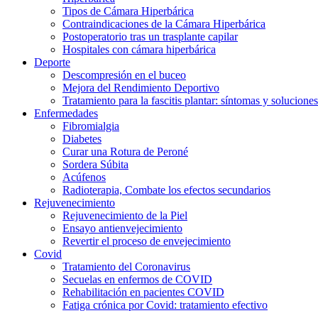
Tipos de Cámara Hiperbárica
Contraindicaciones de la Cámara Hiperbárica
Postoperatorio tras un trasplante capilar
Hospitales con cámara hiperbárica
Deporte
Descompresión en el buceo
Mejora del Rendimiento Deportivo
Tratamiento para la fascitis plantar: síntomas y soluciones
Enfermedades
Fibromialgia
Diabetes
Curar una Rotura de Peroné
Sordera Súbita
Acúfenos
Radioterapia, Combate los efectos secundarios
Rejuvenecimiento
Rejuvenecimiento de la Piel
Ensayo antienvejecimiento
Revertir el proceso de envejecimiento
Covid
Tratamiento del Coronavirus
Secuelas en enfermos de COVID
Rehabilitación en pacientes COVID
Fatiga crónica por Covid: tratamiento efectivo