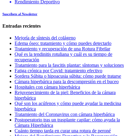
Rendimiento Deportivo
Suscríbete al Newsletter
Entradas recientes
Mejoría de síntesis del colágeno
Edema óseo: tratamiento y cómo puedes detectarlo
Tratamiento y recuperación de una Rotura Fibrilar
Qué es la tendinitis rotuliana y cuál es su tiempo de
recuperación
Tratamiento para la fascitis plantar: síntomas y soluciones
Fatiga crónica por Covid: tratamiento efectivo
Sordera Súbita o hipoacusia súbita: cómo puede tratarse
Cámara hiperbárica para la descompresión en el buceo
Hospitales con cámara hiperbárica
Rejuvenecimiento de la piel: Beneficios de la cámara
hiperbárica
Qué son los acúfenos y cómo puede ayudar la medicina
hiperbárica
Tratamiento del Coronavirus con cámara hiperbárica
Postoperatorio tras un trasplante capilar: cómo ayuda la
Cámara Hiperbárica
Cuánto tiempo tarda en curar una rotura de peroné