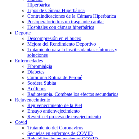
Hiperbárica
Tipos de Cámara Hiperbárica
Contraindicaciones de la Cámara Hiperbárica
Postoperatorio tras un trasplante capilar
Hospitales con cámara hiperbárica
Deporte
Descompresión en el buceo
Mejora del Rendimiento Deportivo
Tratamiento para la fascitis plantar: síntomas y
soluciones
Enfermedades
Fibromialgia
Diabetes
Curar una Rotura de Peroné
Sordera Súbita
Acúfenos
Radioterapia, Combate los efectos secundarios
Rejuvenecimiento
Rejuvenecimiento de la Piel
Ensayo antienvejecimiento
Revertir el proceso de envejecimiento
Covid
Tratamiento del Coronavirus
Secuelas en enfermos de COVID
Rehabilitación en pacientes COVID