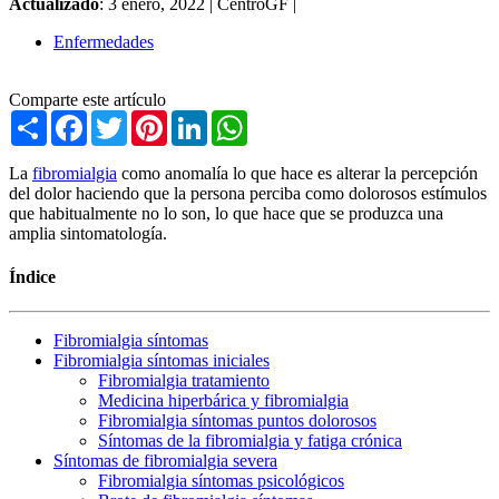
Actualizado
: 3 enero, 2022 |
CentroGF |
Enfermedades
Comparte este artículo
Share
Facebook
Twitter
Pinterest
LinkedIn
WhatsApp
La
fibromialgia
como anomalía lo que hace es alterar la percepción
del dolor haciendo que la persona perciba como dolorosos estímulos
que habitualmente no lo son, lo que hace que se produzca una
amplia sintomatología.
Índice
Fibromialgia síntomas
Fibromialgia síntomas iniciales
Fibromialgia tratamiento
Medicina hiperbárica y fibromialgia
Fibromialgia síntomas puntos dolorosos
Síntomas de la fibromialgia y fatiga crónica
Síntomas de fibromialgia severa
Fibromialgia síntomas psicológicos