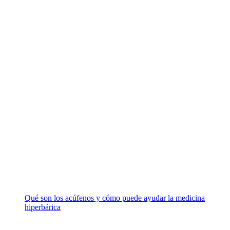
Qué son los acúfenos y cómo puede ayudar la medicina
hiperbárica