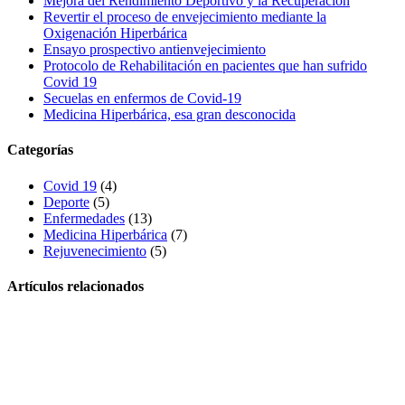
Mejora del Rendimiento Deportivo y la Recuperación
Revertir el proceso de envejecimiento mediante la
Oxigenación Hiperbárica
Ensayo prospectivo antienvejecimiento
Protocolo de Rehabilitación en pacientes que han sufrido
Covid 19
Secuelas en enfermos de Covid-19
Medicina Hiperbárica, esa gran desconocida
Categorías
Covid 19
(4)
Deporte
(5)
Enfermedades
(13)
Medicina Hiperbárica
(7)
Rejuvenecimiento
(5)
Artículos relacionados